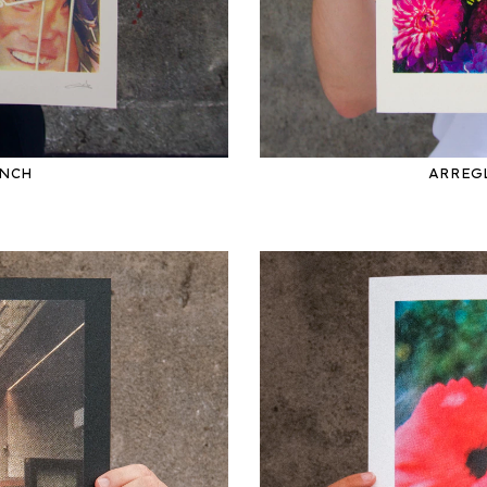
YNCH
ARREGL